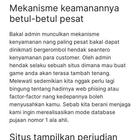
Mekanisme keamanannya
betul-betul pesat
Bakal admin munculkan mekanisme
kenyamanan nang paling pesat bakal dapat
dinikmati bergerombol hendak seantero
kenyamanan para customer. Oleh admin
hendak selaku sebuah situs dimana mau buat
game anda akan terasa tambah tenang.
Melewati sedemikian kita nggak perlu lagi
bingung tentang hadirnya web phising atau
factor-factor nang kedepannya boleh
menyusahkan kamu. Sebab kita berani menjaga
kami ingin merealisasikan mode database
pujaan nomor 1 ala ahli.
Situs tampilkan perjudian