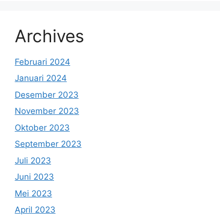
Archives
Februari 2024
Januari 2024
Desember 2023
November 2023
Oktober 2023
September 2023
Juli 2023
Juni 2023
Mei 2023
April 2023