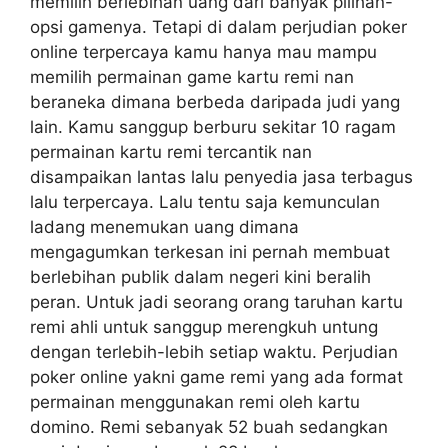
memilih berlebihan uang dari banyak pilihan-
opsi gamenya. Tetapi di dalam perjudian poker
online terpercaya kamu hanya mau mampu
memilih permainan game kartu remi nan
beraneka dimana berbeda daripada judi yang
lain. Kamu sanggup berburu sekitar 10 ragam
permainan kartu remi tercantik nan
disampaikan lantas lalu penyedia jasa terbagus
lalu terpercaya. Lalu tentu saja kemunculan
ladang menemukan uang dimana
mengagumkan terkesan ini pernah membuat
berlebihan publik dalam negeri kini beralih
peran. Untuk jadi seorang orang taruhan kartu
remi ahli untuk sanggup merengkuh untung
dengan terlebih-lebih setiap waktu. Perjudian
poker online yakni game remi yang ada format
permainan menggunakan remi oleh kartu
domino. Remi sebanyak 52 buah sedangkan