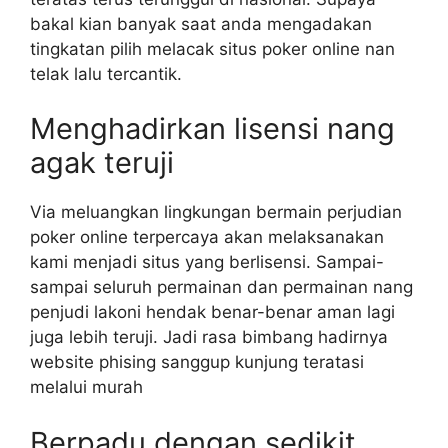
bakal kian banyak saat anda mengadakan
tingkatan pilih melacak situs poker online nan
telak lalu tercantik.
Menghadirkan lisensi nang
agak teruji
Via meluangkan lingkungan bermain perjudian
poker online terpercaya akan melaksanakan
kami menjadi situs yang berlisensi. Sampai-
sampai seluruh permainan dan permainan nang
penjudi lakoni hendak benar-benar aman lagi
juga lebih teruji. Jadi rasa bimbang hadirnya
website phising sanggup kunjung teratasi
melalui murah
Berpadu dengan sedikit