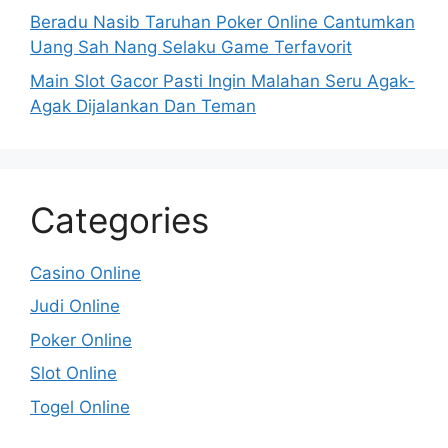
Beradu Nasib Taruhan Poker Online Cantumkan
Uang Sah Nang Selaku Game Terfavorit
Main Slot Gacor Pasti Ingin Malahan Seru Agak-
Agak Dijalankan Dan Teman
Categories
Casino Online
Judi Online
Poker Online
Slot Online
Togel Online