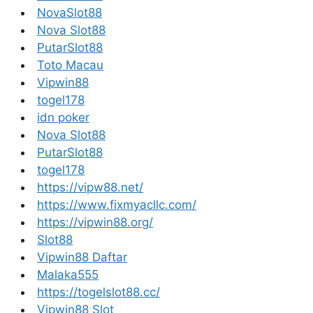
NovaSlot88
Nova Slot88
PutarSlot88
Toto Macau
Vipwin88
togel178
idn poker
Nova Slot88
PutarSlot88
togel178
https://vipw88.net/
https://www.fixmyacllc.com/
https://vipwin88.org/
Slot88
Vipwin88 Daftar
Malaka555
https://togelslot88.cc/
Vipwin88 Slot