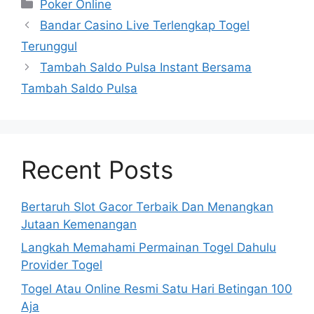
Kategori
Poker Online
Bandar Casino Live Terlengkap Togel
Terunggul
Tambah Saldo Pulsa Instant Bersama
Tambah Saldo Pulsa
Recent Posts
Bertaruh Slot Gacor Terbaik Dan Menangkan
Jutaan Kemenangan
Langkah Memahami Permainan Togel Dahulu
Provider Togel
Togel Atau Online Resmi Satu Hari Betingan 100
Aja