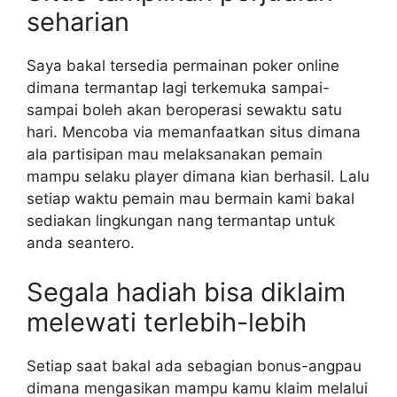
seharian
Saya bakal tersedia permainan poker online
dimana termantap lagi terkemuka sampai-
sampai boleh akan beroperasi sewaktu satu
hari. Mencoba via memanfaatkan situs dimana
ala partisipan mau melaksanakan pemain
mampu selaku player dimana kian berhasil. Lalu
setiap waktu pemain mau bermain kami bakal
sediakan lingkungan nang termantap untuk
anda seantero.
Segala hadiah bisa diklaim
melewati terlebih-lebih
Setiap saat bakal ada sebagian bonus-angpau
dimana mengasikan mampu kamu klaim melalui